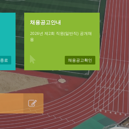
채용공고안내
2026년 제2회 직원(일반직) 공개채
용
종료
채용공고확인
됨