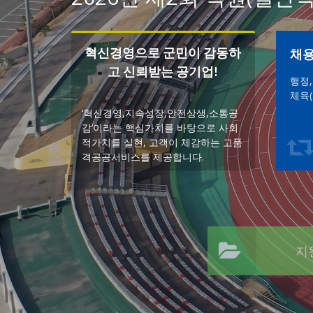
혁신경영으로 군민이 감동하
채
고 신뢰받는 공기업!
행정,
체육(
‘혁신경영,지속성장,안전상생,소통공
감‘이라는 핵심가치를 바탕으로 사회
적가치를 실현, 고객이 체감하는 고품
격공공서비스를 제공합니다.
지