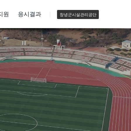
지원
응시결과
창녕군시설관리공단